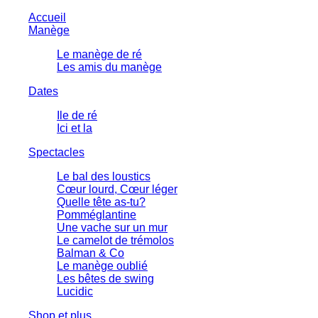
Accueil
Manège
Le manège de ré
Les amis du manège
Dates
Ile de ré
Ici et la
Spectacles
Le bal des loustics
Cœur lourd, Cœur léger
Quelle tête as-tu?
Pomméglantine
Une vache sur un mur
Le camelot de trémolos
Balman & Co
Le manège oublié
Les bêtes de swing
Lucidic
Shop et plus