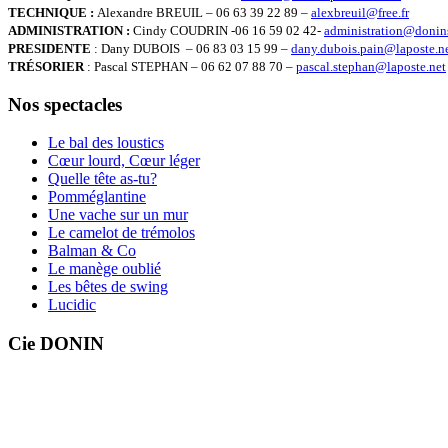
TECHNIQUE
:
Alexandre BREUIL – 06 63 39 22 89 –
alexbreuil@free.fr
ADMINISTRATION
:
Cindy COUDRIN -06 16 59 02 42-
administration@donin
PRESIDENTE
: Dany DUBOIS – 06 83 03 15 99 –
dany.dubois.pain@laposte.n
TRÉSORIER
: Pascal STEPHAN – 06 62 07 88 70 –
pascal.stephan@laposte.net
Nos spectacles
Le bal des loustics
Cœur lourd, Cœur léger
Quelle tête as-tu?
Pomméglantine
Une vache sur un mur
Le camelot de trémolos
Balman & Co
Le manège oublié
Les bêtes de swing
Lucidic
Cie DONIN