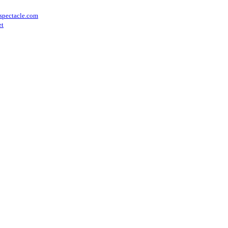
spectacle.com
et