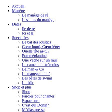
Accueil
Manège
Le manège de ré
Les amis du manège
Dates
Ile de ré
Ici et la
Spectacles
Le bal des loustics
Cœur lourd, Cœur léger
Quelle tête as-tu?
Pomméglantine
Une vache sur un mur
Le camelot de trémolos
Balman & Co
Le manège oublié
Les bêtes de swing
Lucidic
Shop et plus
Shop
Paroles pour chanter
Espace pro
C’est qui Donin?
Médias-presse