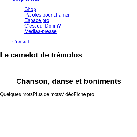
Shop
Paroles pour chanter
Espace pro
C’est qui Donin?
Médias-presse
Contact
Le camelot de trémolos
Chanson, danse et boniments
Quelques mots
Plus de mots
Vidéo
Fiche pro