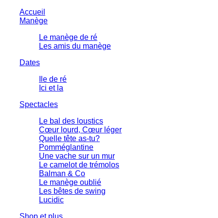
Accueil
Manège
Le manège de ré
Les amis du manège
Dates
Ile de ré
Ici et la
Spectacles
Le bal des loustics
Cœur lourd, Cœur léger
Quelle tête as-tu?
Pomméglantine
Une vache sur un mur
Le camelot de trémolos
Balman & Co
Le manège oublié
Les bêtes de swing
Lucidic
Shop et plus