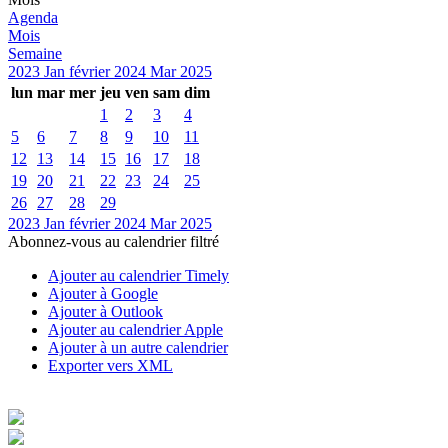
Agenda
Mois
Semaine
2023
Jan
février 2024
Mar
2025
lun
mar
mer
jeu
ven
sam
dim
1
2
3
4
5
6
7
8
9
10
11
12
13
14
15
16
17
18
19
20
21
22
23
24
25
26
27
28
29
2023
Jan
février 2024
Mar
2025
Abonnez-vous au calendrier filtré
Ajouter au calendrier Timely
Ajouter à Google
Ajouter à Outlook
Ajouter au calendrier Apple
Ajouter à un autre calendrier
Exporter vers XML
© Copyright 2016 Doninspectacle.com