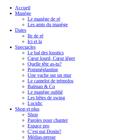
Accueil
Manège
Le manège de ré
Les amis du manège
Dates
Ile de ré
Ici et la
Spectacles
Le bal des loustics
Cœur lourd, Cœur léger
Quelle tête as-tu?
Pomméglantine
Une vache sur un mur
Le camelot de trémolos
Balman & Co
Le manège oublié
Les bêtes de swing
Lucidic
Shop et plus
Shop
Paroles pour chanter
Espace pro
C’est qui Donin?
Médias-presse