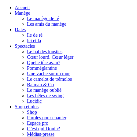
Accueil
Manège
Le manège de ré
Les amis du manège
Dates
Ile de ré
Ici et la
Spectacles
Le bal des loustics
Cœur lourd, Cœur léger
Quelle tête as-tu?
Pomméglantine
Une vache sur un mur
Le camelot de trémolos
Balman & Co
Le manège oublié
Les bêtes de swing
Lucidic
Shop et plus
Shop
Paroles pour chanter
Espace pro
C’est qui Donin?
Médias-presse