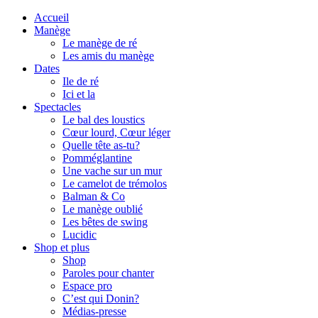
Accueil
Manège
Le manège de ré
Les amis du manège
Dates
Ile de ré
Ici et la
Spectacles
Le bal des loustics
Cœur lourd, Cœur léger
Quelle tête as-tu?
Pomméglantine
Une vache sur un mur
Le camelot de trémolos
Balman & Co
Le manège oublié
Les bêtes de swing
Lucidic
Shop et plus
Shop
Paroles pour chanter
Espace pro
C’est qui Donin?
Médias-presse