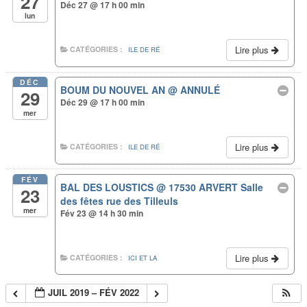
27
Déc 27 @ 17 h 00 min
lun
Lire plus
CATÉGORIES :
ILE DE RÉ
DÉC
BOUM DU NOUVEL AN
@ ANNULÉ
29
Déc 29 @ 17 h 00 min
mer
Lire plus
CATÉGORIES :
ILE DE RÉ
FÉV
BAL DES LOUSTICS
@ 17530 ARVERT Salle
23
des fêtes rue des Tilleuls
mer
Fév 23 @ 14 h 30 min
Lire plus
CATÉGORIES :
ICI ET LA
© Copyright 2016
JUIL 2019 – FÉV 2022
Doninspectacle.com