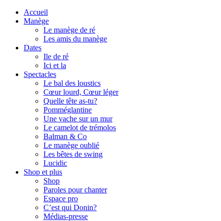
Accueil
Manège
Le manège de ré
Les amis du manège
Dates
Ile de ré
Ici et la
Spectacles
Le bal des loustics
Cœur lourd, Cœur léger
Quelle tête as-tu?
Pomméglantine
Une vache sur un mur
Le camelot de trémolos
Balman & Co
Le manège oublié
Les bêtes de swing
Lucidic
Shop et plus
Shop
Paroles pour chanter
Espace pro
C’est qui Donin?
Médias-presse