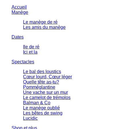
Accueil
Manège
Le manège de ré
Les amis du manège
Dates
Ile de ré
Ici et la
Spectacles
Le bal des loustics
Cœur lourd, Cœur léger
Quelle tête as-tu?
Pomméglantine
Une vache sur un mur
Le camelot de trémolos
Balman & Co
Le manège oublié
Les bêtes de swing
Lucidic
Shop et plus