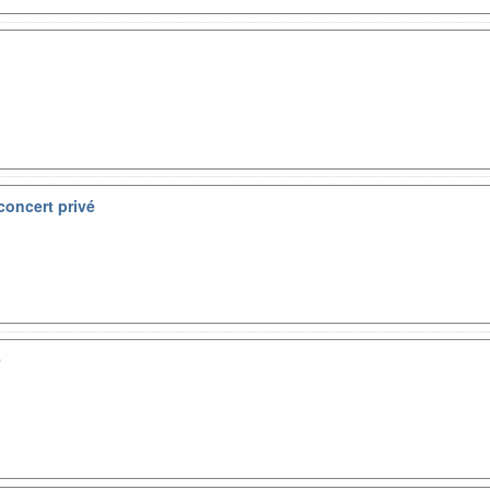
concert privé
0