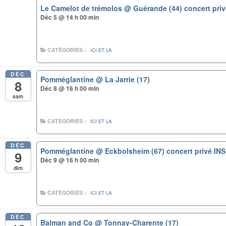
Le Camelot de trémolos
@ Guérande (44) concert pri
Déc 5 @ 14 h 00 min
CATÉGORIES :
ICI ET LA
DÉC
Pomméglantine
@ La Jarrie (17)
8
Déc 8 @ 16 h 00 min
sam
CATÉGORIES :
ICI ET LA
DÉC
Pomméglantine
@ Eckbolsheim (67) concert privé IN
9
Déc 9 @ 16 h 00 min
dim
CATÉGORIES :
ICI ET LA
DÉC
Balman and Co
@ Tonnay-Charente (17)