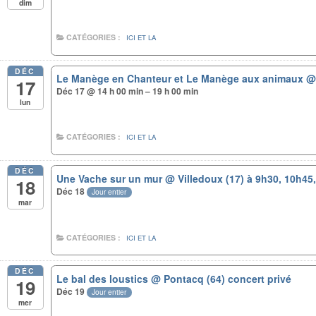
dim
CATÉGORIES :
ICI ET LA
DÉC
Le Manège en Chanteur et Le Manège aux animaux
@
17
Déc 17 @ 14 h 00 min – 19 h 00 min
lun
CATÉGORIES :
ICI ET LA
DÉC
Une Vache sur un mur
@ Villedoux (17) à 9h30, 10h45,
18
Déc 18
Jour entier
mar
CATÉGORIES :
ICI ET LA
DÉC
Le bal des loustics
@ Pontacq (64) concert privé
19
Déc 19
Jour entier
mer