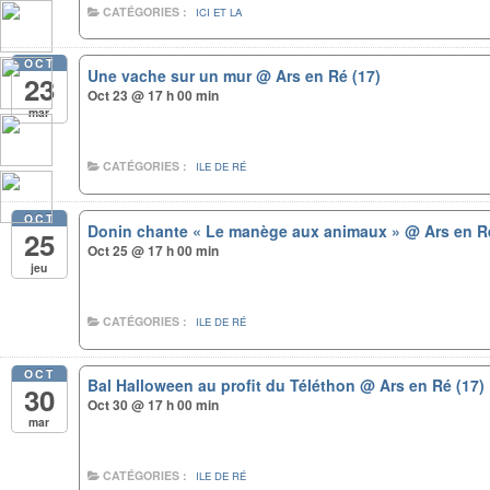
CATÉGORIES :
ICI ET LA
OCT
Une vache sur un mur
@ Ars en Ré (17)
23
Oct 23 @ 17 h 00 min
mar
CATÉGORIES :
ILE DE RÉ
OCT
Donin chante « Le manège aux animaux »
@ Ars en R
25
Oct 25 @ 17 h 00 min
jeu
CATÉGORIES :
ILE DE RÉ
OCT
Bal Halloween au profit du Téléthon
@ Ars en Ré (17)
30
Oct 30 @ 17 h 00 min
mar
CATÉGORIES :
ILE DE RÉ