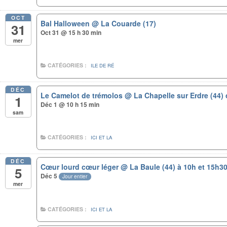
OCT
Bal Halloween
@ La Couarde (17)
31
Oct 31 @ 15 h 30 min
mer
CATÉGORIES :
ILE DE RÉ
DÉC
Le Camelot de trémolos
@ La Chapelle sur Erdre (44) 
1
Déc 1 @ 10 h 15 min
sam
CATÉGORIES :
ICI ET LA
DÉC
Cœur lourd cœur léger
@ La Baule (44) à 10h et 15h3
5
Déc 5
Jour entier
mer
CATÉGORIES :
ICI ET LA