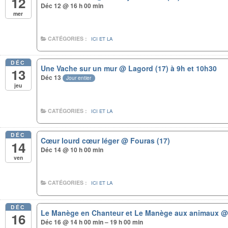
12
Déc 12 @ 16 h 00 min
mer
CATÉGORIES :
ICI ET LA
DÉC
Une Vache sur un mur
@ Lagord (17) à 9h et 10h30
13
Déc 13
Jour entier
jeu
CATÉGORIES :
ICI ET LA
DÉC
Cœur lourd cœur léger
@ Fouras (17)
14
Déc 14 @ 10 h 00 min
ven
CATÉGORIES :
ICI ET LA
DÉC
Le Manège en Chanteur et Le Manège aux animaux
@
16
Déc 16 @ 14 h 00 min – 19 h 00 min