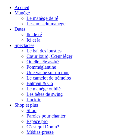
Accueil
Manège
Le manège de ré
Les amis du manège
Dates
Ile de ré
Ici et la
Spectacles
Le bal des loustics
Cœur lourd, Cœur léger
Quelle tête as-tu?
Pomméglantine
Une vache sur un mur
Le camelot de trémolos
Balman & Co
Le manège oublié
Les bêtes de swing
Lucidic
Shop et plus
Shop
Paroles pour chanter
Espace pro
C’est qui Donin?
Médias-presse