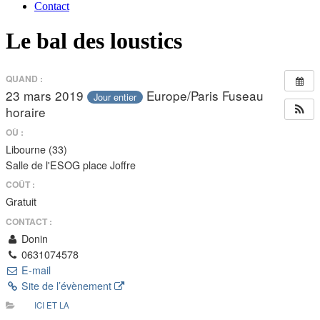
Contact
Le bal des loustics
QUAND :
23 mars 2019
Europe/Paris Fuseau
Jour entier
horaire
OÙ :
Libourne (33)
Salle de l'ESOG place Joffre
COÛT :
Gratuit
CONTACT :
Donin
0631074578
E-mail
Site de l’évènement
ICI ET LA