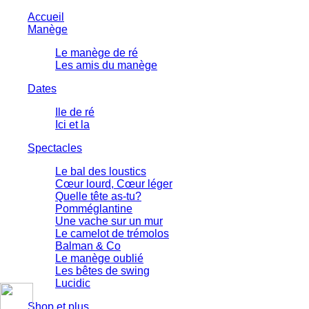
Accueil
Manège
Le manège de ré
Les amis du manège
Dates
Ile de ré
Ici et la
Spectacles
Le bal des loustics
Cœur lourd, Cœur léger
Quelle tête as-tu?
Pomméglantine
Une vache sur un mur
Le camelot de trémolos
Balman & Co
Le manège oublié
Les bêtes de swing
Lucidic
Shop et plus