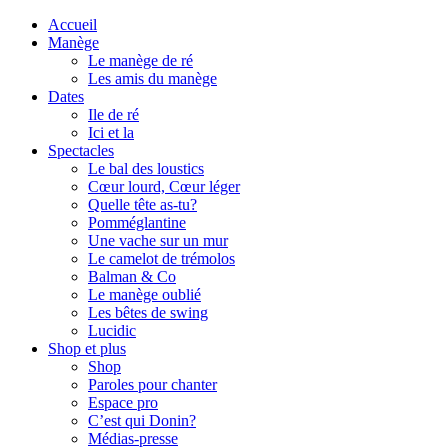
Accueil
Manège
Le manège de ré
Les amis du manège
Dates
Ile de ré
Ici et la
Spectacles
Le bal des loustics
Cœur lourd, Cœur léger
Quelle tête as-tu?
Pomméglantine
Une vache sur un mur
Le camelot de trémolos
Balman & Co
Le manège oublié
Les bêtes de swing
Lucidic
Shop et plus
Shop
Paroles pour chanter
Espace pro
C’est qui Donin?
Médias-presse