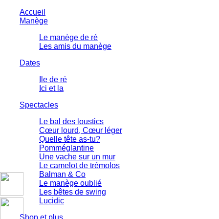
Accueil
Manège
Le manège de ré
Les amis du manège
Dates
Ile de ré
Ici et la
Spectacles
Le bal des loustics
Cœur lourd, Cœur léger
Quelle tête as-tu?
Pomméglantine
Une vache sur un mur
Le camelot de trémolos
Balman & Co
Le manège oublié
Les bêtes de swing
Lucidic
Shop et plus