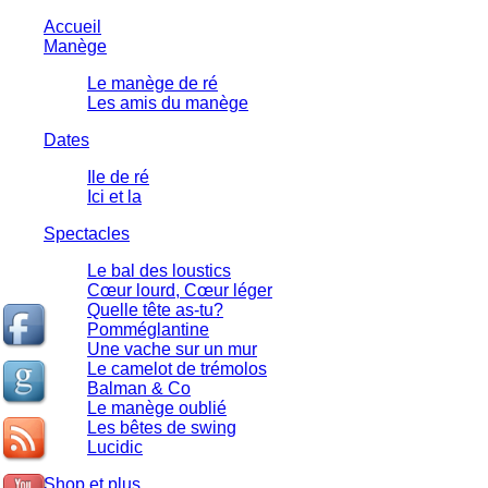
Accueil
Manège
Le manège de ré
Les amis du manège
Dates
Ile de ré
Ici et la
Spectacles
Le bal des loustics
Cœur lourd, Cœur léger
Quelle tête as-tu?
Pomméglantine
Une vache sur un mur
Le camelot de trémolos
Balman & Co
Le manège oublié
Les bêtes de swing
Lucidic
Shop et plus