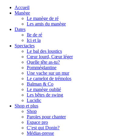
Accueil
Manège
Le manège de ré
Les amis du manège
Dates
Ile de ré
Ici et la
Spectacles
Le bal des loustics
Cœur lourd, Cœur léger
Quelle tête as-tu?
Pomméglantine
Une vache sur un mur
Le camelot de trémolos
Balman & Co
Le manège oublié
Les bêtes de swing
Lucidic
Shop et plus
Shop
Paroles pour chanter
Espace pro
C’est qui Donin?
Médias-presse