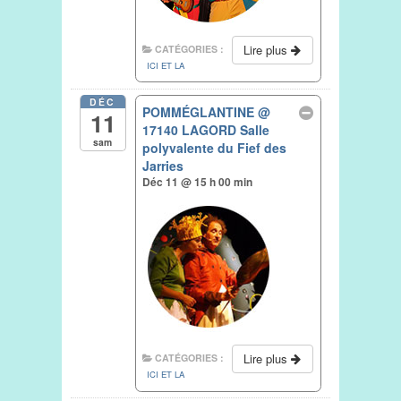
Lire plus
CATÉGORIES :
ICI ET LA
DÉC
POMMÉGLANTINE
@
11
17140 LAGORD Salle
sam
polyvalente du Fief des
Jarries
Déc 11 @ 15 h 00 min
Lire plus
CATÉGORIES :
ICI ET LA