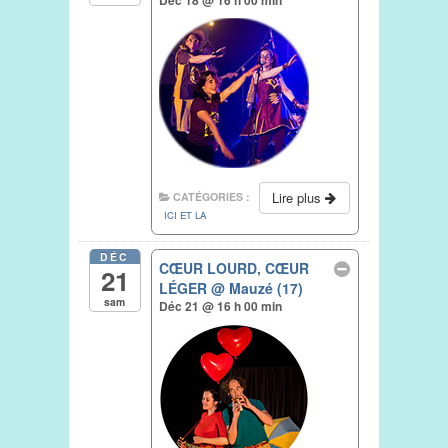
Lire plus
CATÉGORIES :
ICI ET LA
DÉC
CŒUR LOURD, CŒUR
21
LÉGER
@ Mauzé (17)
sam
Déc 21 @ 16 h 00 min