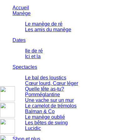
Accueil
Manège
Le manège de ré
Les amis du manège
Dates
Ile de ré
Ici et la
Spectacles
Le bal des loustics
Cœur lourd, Cœur léger
Quelle tête as-tu?
Pomméglantine
Une vache sur un mur
Le camelot de trémolos
Balman & Co
Le manège oublié
Les bêtes de swing
Lucidic
Shop et plus