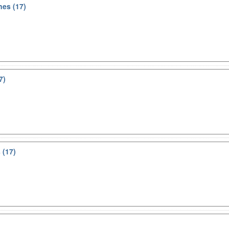
nes (17)
7)
 (17)