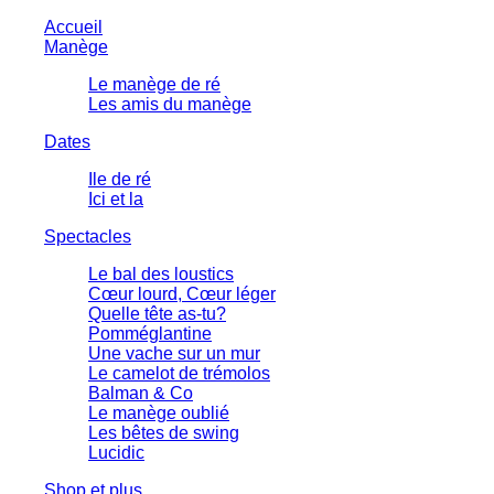
Accueil
Manège
Le manège de ré
Les amis du manège
Dates
Ile de ré
Ici et la
Spectacles
Le bal des loustics
Cœur lourd, Cœur léger
Quelle tête as-tu?
Pomméglantine
Une vache sur un mur
Le camelot de trémolos
Balman & Co
Le manège oublié
Les bêtes de swing
Lucidic
Shop et plus