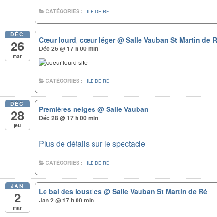
CATÉGORIES :
ILE DE RÉ
DÉC
Cœur lourd, cœur léger
@ Salle Vauban St Martin de 
26
Déc 26 @ 17 h 00 min
mar
CATÉGORIES :
ILE DE RÉ
DÉC
Premières neiges
@ Salle Vauban
28
Déc 28 @ 17 h 00 min
jeu
Plus de détails sur le spectacle
CATÉGORIES :
ILE DE RÉ
JAN
Le bal des loustics
@ Salle Vauban St Martin de Ré
2
Jan 2 @ 17 h 00 min
mar