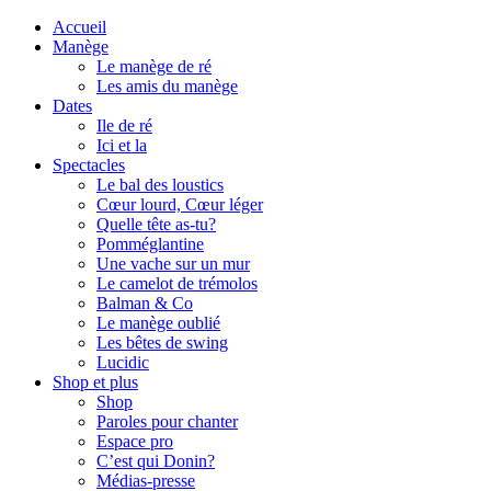
Accueil
Manège
Le manège de ré
Les amis du manège
Dates
Ile de ré
Ici et la
Spectacles
Le bal des loustics
Cœur lourd, Cœur léger
Quelle tête as-tu?
Pomméglantine
Une vache sur un mur
Le camelot de trémolos
Balman & Co
Le manège oublié
Les bêtes de swing
Lucidic
Shop et plus
Shop
Paroles pour chanter
Espace pro
C’est qui Donin?
Médias-presse