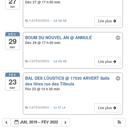
27
Déc 27 @ 17 h 00 min
lun
Lire plus
CATÉGORIES :
ILE DE RÉ
DÉC
BOUM DU NOUVEL AN
@ ANNULÉ
29
Déc 29 @ 17 h 00 min
mer
Lire plus
CATÉGORIES :
ILE DE RÉ
FÉV
BAL DES LOUSTICS
@ 17530 ARVERT Salle
23
des fêtes rue des Tilleuls
mer
Fév 23 @ 14 h 30 min
Lire plus
CATÉGORIES :
ICI ET LA
© Copyright 2016
JUIL 2019 – FÉV 2022
Doninspectacle.com