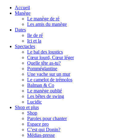
Accueil
Manège
Le manège de ré
Les amis du manège
Dates
Ile de ré
Ici et la
Spectacles
Le bal des loustics
Cœur lourd, Cœur léger
Quelle tête as-tu?
Pomméglantine
Une vache sur un mur
Le camelot de trémolos
Balman & Co
Le manège oublié
Les bêtes de swing
Lucidic
Shop et plus
Shop
Paroles pour chanter
Espace pro
C’est qui Donin?
Médias-presse