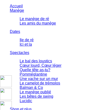
Accueil
Manège
Le manège de ré
Les amis du manège
Dates
Ile de ré
Ici et la
Spectacles
Le bal des loustics
Cœur lourd, Cœur léger
Quelle tête as-tu?
Pomméglantine
Une vache sur un mur
Le camelot de trémolos
Balman & Co
Le manège oublié
Les bêtes de swing
Lucidic
Shop et plus