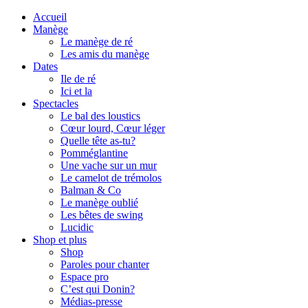
Accueil
Manège
Le manège de ré
Les amis du manège
Dates
Ile de ré
Ici et la
Spectacles
Le bal des loustics
Cœur lourd, Cœur léger
Quelle tête as-tu?
Pomméglantine
Une vache sur un mur
Le camelot de trémolos
Balman & Co
Le manège oublié
Les bêtes de swing
Lucidic
Shop et plus
Shop
Paroles pour chanter
Espace pro
C’est qui Donin?
Médias-presse