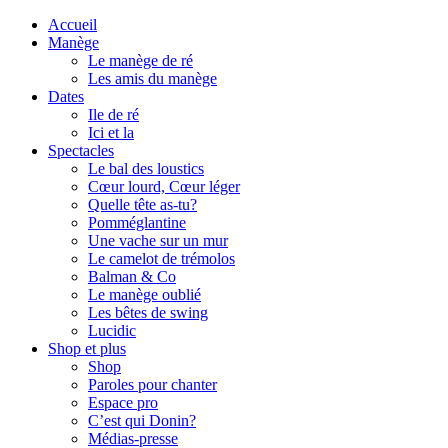
Accueil
Manège
Le manège de ré
Les amis du manège
Dates
Ile de ré
Ici et la
Spectacles
Le bal des loustics
Cœur lourd, Cœur léger
Quelle tête as-tu?
Pomméglantine
Une vache sur un mur
Le camelot de trémolos
Balman & Co
Le manège oublié
Les bêtes de swing
Lucidic
Shop et plus
Shop
Paroles pour chanter
Espace pro
C’est qui Donin?
Médias-presse