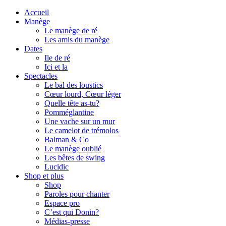
Accueil
Manège
Le manège de ré
Les amis du manège
Dates
Ile de ré
Ici et la
Spectacles
Le bal des loustics
Cœur lourd, Cœur léger
Quelle tête as-tu?
Pomméglantine
Une vache sur un mur
Le camelot de trémolos
Balman & Co
Le manège oublié
Les bêtes de swing
Lucidic
Shop et plus
Shop
Paroles pour chanter
Espace pro
C’est qui Donin?
Médias-presse