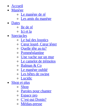
Accueil
Manège
Le manège de ré
Les amis du manège
Dates
Ile de ré
Ici et la
Spectacles
Le bal des loustics
Cœur lourd, Cœur léger
Quelle tête as-tu?
Pomméglantine
Une vache sur un mur
Le camelot de trémolos
Balman & Co
Le manège oublié
Les bêtes de swing
Lucidic
Shop et plus
Shop
Paroles pour chanter
Espace pro
C’est qui Donin?
Médias-presse