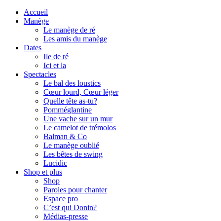
Accueil
Manège
Le manège de ré
Les amis du manège
Dates
Ile de ré
Ici et la
Spectacles
Le bal des loustics
Cœur lourd, Cœur léger
Quelle tête as-tu?
Pomméglantine
Une vache sur un mur
Le camelot de trémolos
Balman & Co
Le manège oublié
Les bêtes de swing
Lucidic
Shop et plus
Shop
Paroles pour chanter
Espace pro
C’est qui Donin?
Médias-presse