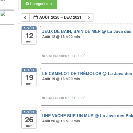
Facebook(ouvre
Google+
Twitter(ouvre
LinkedIn(ouvre
Pinterest(ouvre
une
Catégories
dans
(ouvre
dans
dans
dans
nouvelle
une
dans
une
une
une
fenêtre)
nouvelle
une
nouvelle
nouvelle
nouvelle
fenêtre)
nouvelle
fenêtre)
fenêtre)
fenêtre)
AOÛT 2020 – DÉC 2021
fenêtre)
AOÛT
JEUX DE BAIN, BAIN DE MER
@ La Java des 
12
Août 12 @ 18 h 00 min
mer
CATÉGORIES :
ILE DE RÉ
AOÛT
LE CAMELOT DE TRÉMOLOS
@ La Java des
19
Août 19 @ 18 h 00 min
mer
CATÉGORIES :
ILE DE RÉ
AOÛT
UNE VACHE SUR UN MUR
@ La Java des Bal
26
Août 26 @ 18 h 00 min
mer