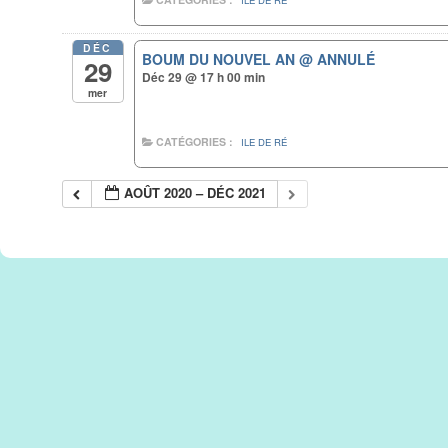
ILE DE RÉ
DÉC
BOUM DU NOUVEL AN
@ ANNULÉ
29
Déc 29 @ 17 h 00 min
mer
CATÉGORIES :
ILE DE RÉ
AOÛT 2020 – DÉC 2021