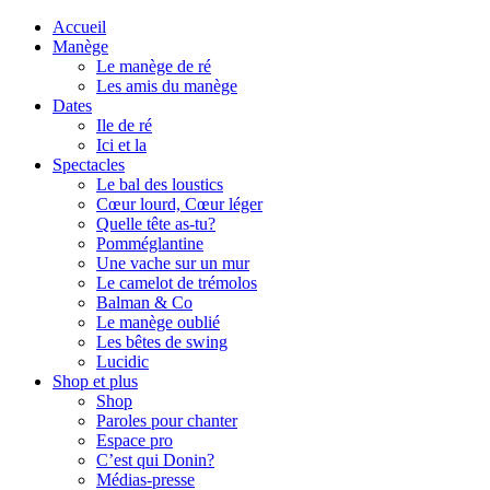
Accueil
Manège
Le manège de ré
Les amis du manège
Dates
Ile de ré
Ici et la
Spectacles
Le bal des loustics
Cœur lourd, Cœur léger
Quelle tête as-tu?
Pomméglantine
Une vache sur un mur
Le camelot de trémolos
Balman & Co
Le manège oublié
Les bêtes de swing
Lucidic
Shop et plus
Shop
Paroles pour chanter
Espace pro
C’est qui Donin?
Médias-presse